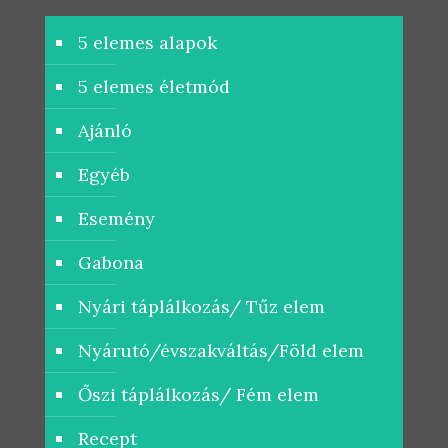
5 elemes alapok
5 elemes életmód
Ajánló
Egyéb
Esemény
Gabona
Nyári táplálkozás/ Tűz elem
Nyárutó/évszakváltás/Föld elem
Őszi táplálkozás/ Fém elem
Recept