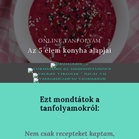
ONLINE TANFOLYAM
Az 5 elem konyha alapjai
ONLINE TANFOLYAM
Blog
Fókuszban az immunerősítés
KÜLÖNBÖZŐ TÉMÁKBAN 30-60 PERCBEN
Rólam
Visszanézhető előadások
Ezt mondtátok a
tanfolyamokról:
Nem csak recepteket kaptam,