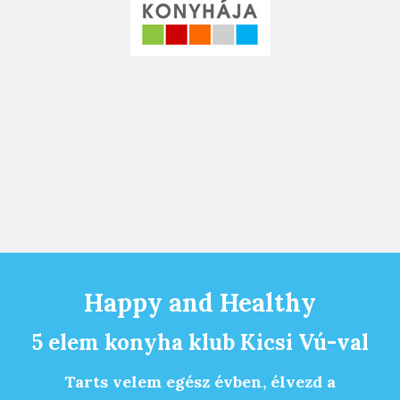
Happy and Healthy
5 elem konyha klub Kicsi Vú-val
Tarts velem egész évben, élvezd a