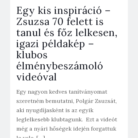
Egy kis inspiráció –
Zsuzsa 70 felett is
tanul és főz lelkesen,
igazi példakép –
klubos
élménybeszámoló
videóval
Egy nagyon kedves tanítványomat
szeretném bemutatni, Polgár Zsuzsát,
aki nyugdíjasként is az egyik
leglelkesebb klubtagunk. Ezt a videót
még a nyári hőségek idején forgattuk
le vele,
[…]