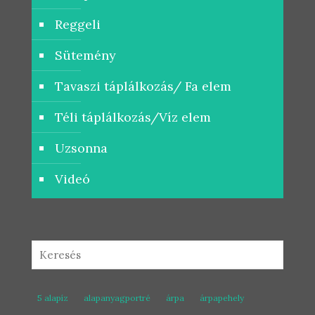
Reggeli
Sütemény
Tavaszi táplálkozás/ Fa elem
Téli táplálkozás/Víz elem
Uzsonna
Videó
5 alapíz
alapanyagportré
árpa
árpapehely