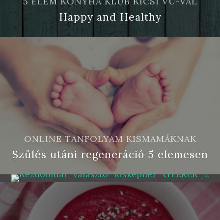
5 ELEM KONYHA KLUB KICSI VÚ-VAL
Happy and Healthy
ONLINE TANFOLYAM KISMAMÁKNAK
ONLINE TANFOLYAM
Szülés utáni regeneráció 5 elemesen
Gyerektáplálkozás 5 elemesen