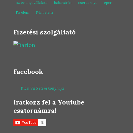
az év anyavállalata
babavárás
cseresznye
eper
Fa elem
Fém elem
Fizetési szolgáltató
Facebook
Kicsi Vú 5 elem konyhája
Iratkozz fel a Youtube
csatornámra!