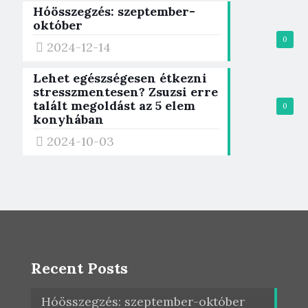
Hóösszegzés: szeptember-
október
0
2024-12-14
Lehet egészségesen étkezni
stresszmentesen? Zsuzsi erre
talált megoldást az 5 elem
0
konyhában
2024-10-03
Recent Posts
Hóösszegzés: szeptember-október