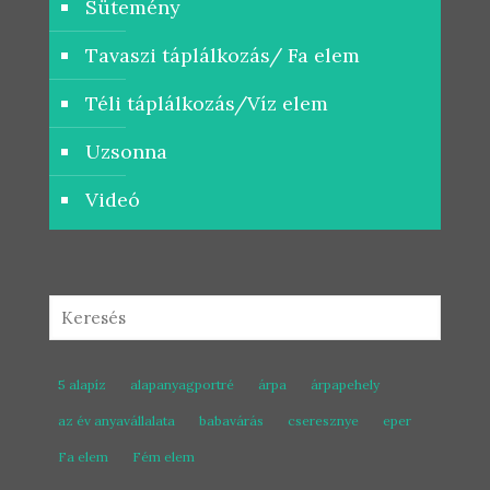
Sütemény
Tavaszi táplálkozás/ Fa elem
Téli táplálkozás/Víz elem
Uzsonna
Videó
5 alapíz
alapanyagportré
árpa
árpapehely
az év anyavállalata
babavárás
cseresznye
eper
Fa elem
Fém elem