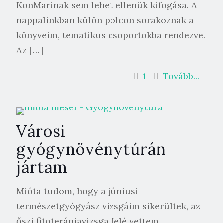
KonMarinak sem lehet ellenük kifogása. A
nappalinkban külön polcon sorakoznak a
könyveim, tematikus csoportokba rendezve.
Az
[…]
1
Tovább...
Városi
gyógynövénytúrán
jártam
Mióta tudom, hogy a júniusi
természetgyógyász vizsgáim sikerültek, az
őszi fitoterápiavizsga felé vettem