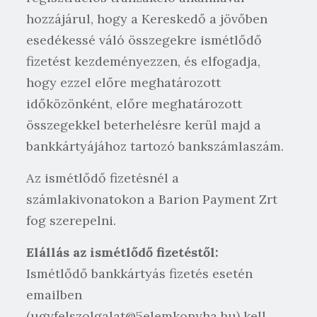
hozzájárul, hogy a Kereskedő a jövőben
esedékessé váló összegekre ismétlődő
fizetést kezdeményezzen, és elfogadja,
hogy ezzel előre meghatározott
időközönként, előre meghatározott
összegekkel beterhelésre kerül majd a
bankkártyájához tartozó bankszámlaszám.
Az ismétlődő fizetésnél a
számlakivonatokon a Barion Payment Zrt
fog szerepelni.
Elállás az ismétlődő fizetéstől:
Ismétlődő bankkártyás fizetés esetén
emailben
(ugyfelszolgalat@5elemkonyha.hu) kell