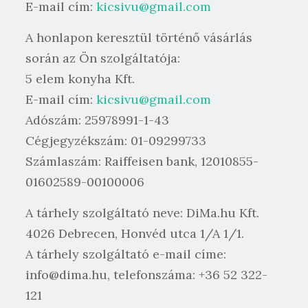
E-mail cím:
kicsivu@gmail.com
A honlapon keresztül történő vásárlás
során az Ön szolgáltatója:
5 elem konyha Kft.
E-mail cím:
kicsivu@gmail.com
Adószám: 25978991-1-43
Cégjegyzékszám: 01-09299733
Számlaszám: Raiffeisen bank, 12010855-
01602589-00100006
A tárhely szolgáltató neve: DiMa.hu Kft.
4026 Debrecen, Honvéd utca 1/A 1/1.
A tárhely szolgáltató e-mail címe:
info@dima.hu, telefonszáma: +36 52 322-
121