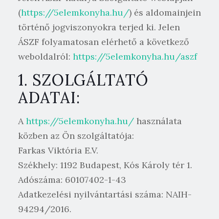
(
https://5elemkonyha.hu/
) és aldomainjein
történő jogviszonyokra terjed ki. Jelen
ÁSZF folyamatosan elérhető a következő
weboldalról:
https://5elemkonyha.hu/aszf
1. SZOLGÁLTATÓ
ADATAI:
A
https://5elemkonyha.hu/
használata
közben az Ön szolgáltatója:
Farkas Viktória E.V.
Székhely: 1192 Budapest, Kós Károly tér 1.
Adószáma: 60107402-1-43
Adatkezelési nyilvántartási száma: NAIH-
94294/2016.