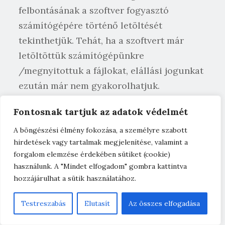
felbontásának a szoftver fogyasztó
számítógépére történő letöltését
tekinthetjük. Tehát, ha a szoftvert már
letöltöttük számítógépünkre
/megnyitottuk a fájlokat, elállási jogunkat
ezután már nem gyakorolhatjuk.
(2) Az (1) bekezdés h) pontjában
Fontosnak tartjuk az adatok védelmét
meghatározott esetben a 6.1. szerinti jog a
A böngészési élmény fokozása, a személyre szabott
fogyasztó által kifejezetten kért
hirdetések vagy tartalmak megjelenítése, valamint a
szolgáltatásokon és a karbantartás vagy a
forgalom elemzése érdekében sütiket (cookie)
használunk. A "Mindet elfogadom" gombra kattintva
javítás elvégzéséhez felhasznált
hozzájárulhat a sütik használatához.
cserealkatrészeken felül kínált
szolgáltatásokra vagy termékekre kiterjed.
Testreszabás
Elutasít
Az összes elfogadása
7.