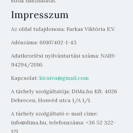
sütik használatát.
Impresszum
Az oldal tulajdonosa: Farkas Viktória E.V.
Adószáma: 60107402-1-43
Adatkezelési nyilvántartási száma: NAIH-
94294/2016.
Kapcsolat:
kicsivu@gmail.com
A tárhely szolgáltatója: DiMa.hu Kft. 4026
Debrecen, Honvéd utca 1/A 1/1.
A tárhely szolgáltató e-mail címe:
info@dima.hu, telefonszáma: +36 52 322-
121