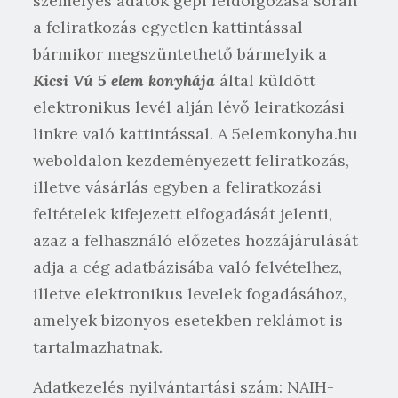
személyes adatok gépi feldolgozása során
a feliratkozás egyetlen kattintással
bármikor megszüntethető bármelyik a
Kicsi Vú 5 elem konyhája
által küldött
elektronikus levél alján lévő leiratkozási
linkre való kattintással. A 5elemkonyha.hu
weboldalon kezdeményezett feliratkozás,
illetve vásárlás egyben a feliratkozási
feltételek kifejezett elfogadását jelenti,
azaz a felhasználó előzetes hozzájárulását
adja a cég adatbázisába való felvételhez,
illetve elektronikus levelek fogadásához,
amelyek bizonyos esetekben reklámot is
tartalmazhatnak.
Adatkezelés nyilvántartási szám: NAIH-