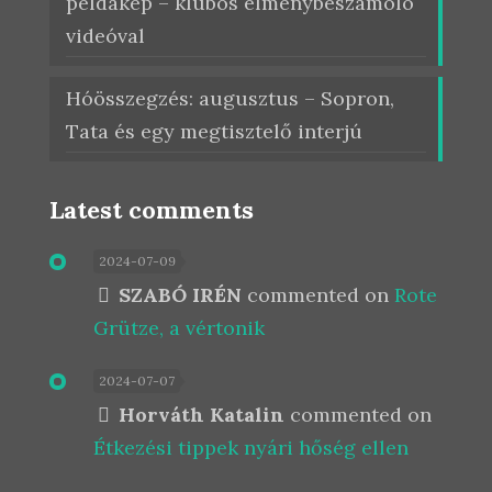
példakép – klubos élménybeszámoló
videóval
Hóösszegzés: augusztus – Sopron,
Tata és egy megtisztelő interjú
Latest comments
2024-07-09
SZABÓ IRÉN
commented on
Rote
Grütze, a vértonik
2024-07-07
Horváth Katalin
commented on
Étkezési tippek nyári hőség ellen