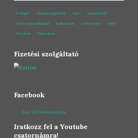
5 alapíz
alapanyagportré
árpa
árpapehely
az év anyavállalata
babavárás
cseresznye
eper
Fa elem
Fém elem
Fizetési szolgáltató
Facebook
Kicsi Vú 5 elem konyhája
Iratkozz fel a Youtube
csatornámra!