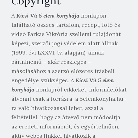
Copyright
A
Kicsi Vú 5 elem konyhája
honlapon
található összes tartalom, recept, fotó és
videó Farkas Viktória szellemi tulajdonát
képezi, szerzői jogi védelem alatt állnak
(1999. évi LXXVI. tv. alapján), annak
bárminemű – akár részleges –
másolásához a szerző előzetes írásbeli
engedélye szükséges. A
Kicsi Vú 5 elem
konyhája
honlapról cikkeket, információkat
átvenni csak a forrásra, a 5elemkonyha.hu-
ra való hivatkozással lehet, azzal a
feltétellel, hogy az átvevő nem módosítja
az eredeti információt, és egyértelműen,
aktív webes linkkel hivatkozik a