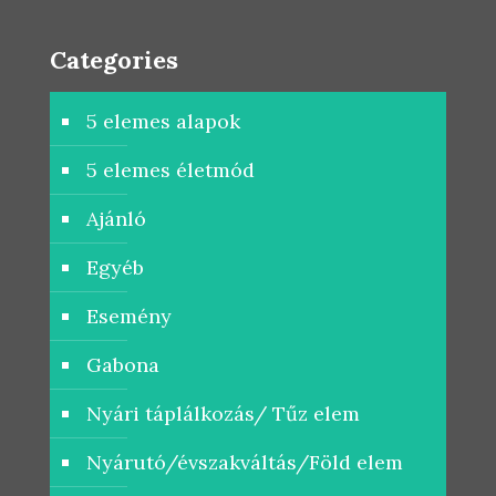
Categories
5 elemes alapok
5 elemes életmód
Ajánló
Egyéb
Esemény
Gabona
Nyári táplálkozás/ Tűz elem
Nyárutó/évszakváltás/Föld elem