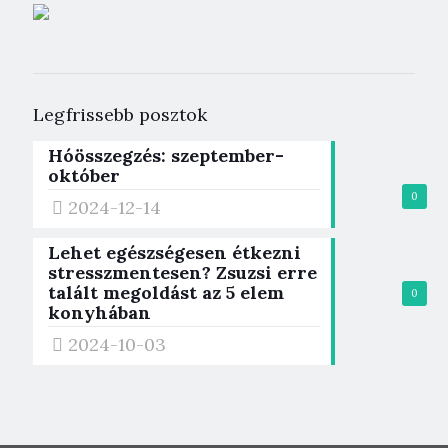
Legfrissebb posztok
Hóösszegzés: szeptember-
október
0
2024-12-14
Lehet egészségesen étkezni
stresszmentesen? Zsuzsi erre
talált megoldást az 5 elem
0
konyhában
2024-10-03