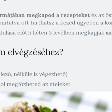
ormájában megkapod a recepteket
és az ő
yomtatva ott tarthatsz a kezed ügyében a k
dulása előtti héten 3 levélben megkapják
az
am elvégzéséhez?
lező, nélküle is végezhető)
hol megfőzheted az ételeket