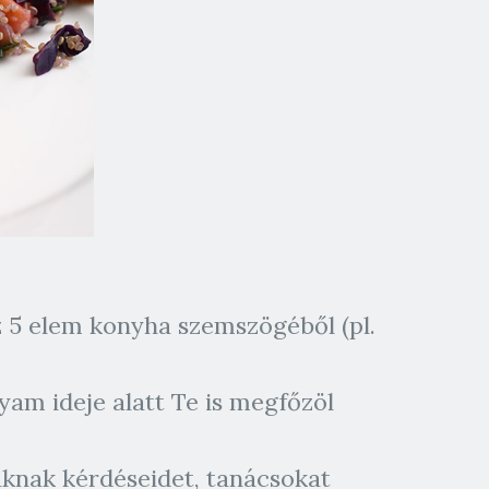
z 5 elem konyha szemszögéből (pl.
yam ideje alatt Te is megfőzöl
saknak kérdéseidet, tanácsokat