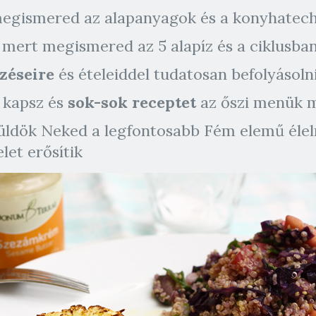
 megismered az alapanyagok és a konyhatec
, mert megismered az 5 alapíz és a ciklusba
lzéseire
és ételeiddel tudatosan befolyásoln
 kapsz és
sok-sok receptet
az őszi menük 
ldök Neked a legfontosabb Fém elemű élelm
et erősítik