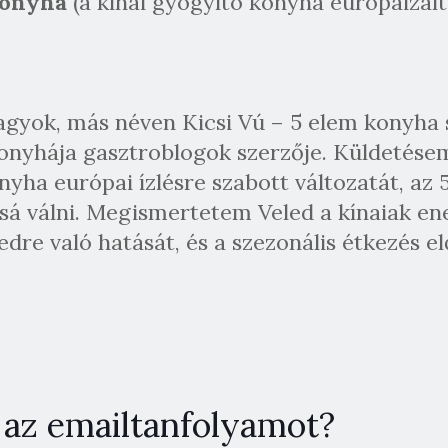
konyha
(a kínai gyógyító konyha europaizált
agyok, más néven Kicsi Vú – 5 elem konyha sza
konyhája gasztroblogok szerzője. Küldetés
nyha európai ízlésre szabott változatát, az
á válni. Megismertetem Veled a kínaiak ene
dre való hatását, és a szezonális étkezés el
 az emailtanfolyamot?