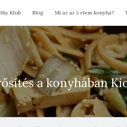
thy Klub
Blog
Mi az az 5 elem konyha?
sítés a konyhában Kic