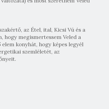
 változata) és most szeretném Veled
kértő, az Étel, ital, Kicsi Vú és a
em, hogy megismertessem Veled a
 5 elem konyhát, hogy képes legyél
rgetikai szemléletét, az
őnyeit.