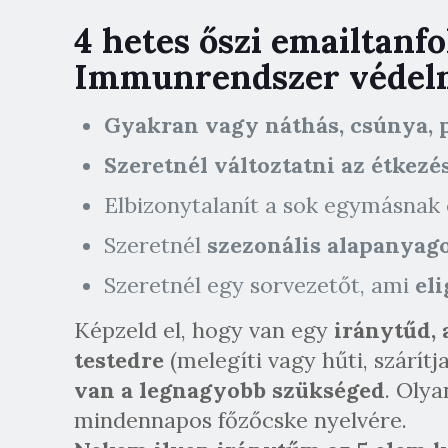
4 hetes őszi emailtanfo
Immunrendszer védel
Gyakran vagy náthás, csúnya, 
Szeretnél változtatni
az étkezé
Elbizonytalanít a sok egymásnak
Szeretnél
szezonális alapanyag
Szeretnél egy sorvezetőt, ami
eli
Képzeld el, hogy van egy
iránytűd, 
testedre
(melegíti vagy hűti, szárítja
van a legnagyobb szükséged
. Oly
mindennapos főzőcske nyelvére.