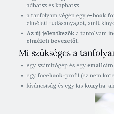
adhatsz és kaphatsz
a tanfolyam végén egy
e-book f
elméleti tudásanyagot, amit kin
Az új jelentkezők
a tanfolyam in
elméleti bevezetőt
.
Mi szükséges a tanfoly
egy számítógép és egy
emailcím
egy
facebook
-profil (ez nem köte
kíváncsiság és egy kis
konyha
, a