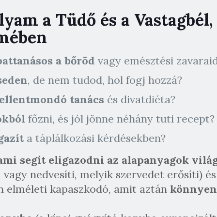
lyam a Tüdő és a Vastagbél, 
mében
pattanásos a bőröd
vagy emésztési zavarai
seden
, de nem tudod, hol fogj hozzá?
ellentmondó tanács
és divatdiéta?
okból
főzni, és jól jönne néhány tuti recept?
gazít
a táplálkozási kérdésekben?
ami segít eligazodni az alapanyagok vilá
 vagy nedvesíti, melyik szervedet erősíti) és
an elméleti kapaszkodó, amit aztán
könnyen 