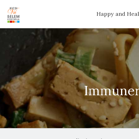
Happy and Heal
Immunerő