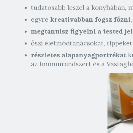
tudatosabb leszel a konyhában,
egyre
kreatívabban fogsz főzni
megtanulsz figyelni a tested je
őszi életmódtanácsokat, tippeket
részletes alapanyagportrékat
kü
az Immunrendszert és a Vastagbel