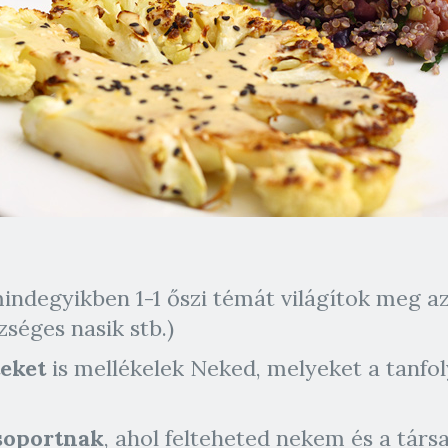
indegyikben 1-1 őszi témát világítok meg a
zséges nasik stb.)
eket
is mellékelek Neked, melyeket a tanfol
soportnak
, ahol felteheted nekem és a tár