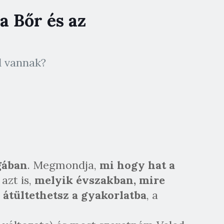
a Bőr és az
d vannak?
gában
. Megmondja,
mi hogy hat a
 azt is,
melyik évszakban, mire
átültethetsz a gyakorlatba
, a