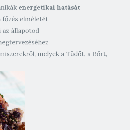
hnikák
energetikai hatását
n főzés elméletét
i az állapotod
megtervezéséhez
iszerekről, melyek a Tüdőt, a Bőrt,