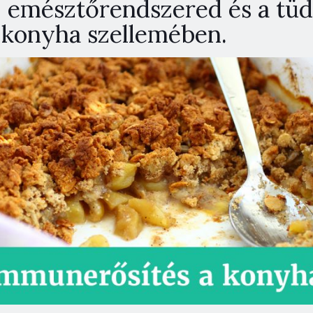
 emésztőrendszered és a tüd
m konyha szellemében.