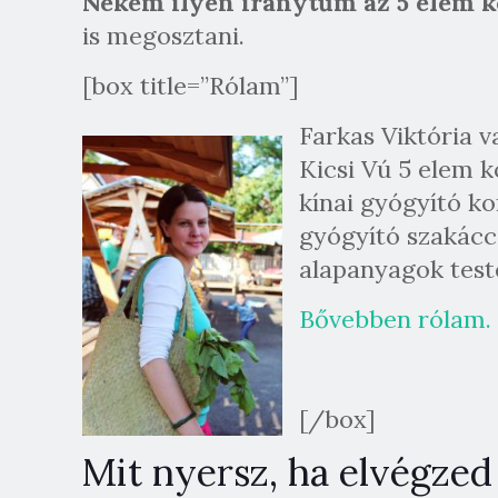
Nekem ilyen iránytűm az 5 elem 
is megosztani.
[box title=”Rólam”]
Farkas Viktória v
Kicsi Vú 5 elem 
kínai gyógyító ko
gyógyító szakáccs
alapanyagok teste
Bővebben rólam.
[/box]
Mit nyersz, ha elvégzed