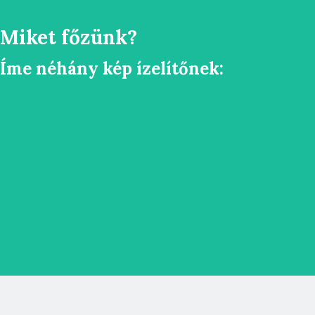
Miket főzünk?
Íme néhány kép ízelítőnek: