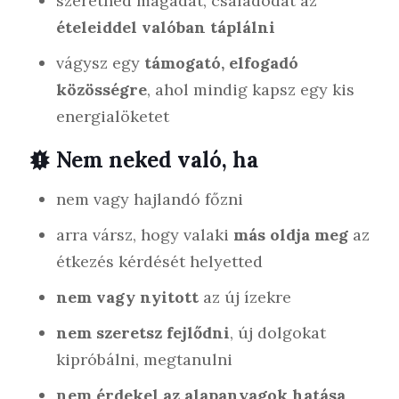
szeretnéd magadat, családodat az
ételeiddel valóban táplálni
vágysz egy
támogató, elfogadó
közösségre
, ahol mindig kapsz egy kis
energialöketet
Nem neked való, ha
nem vagy hajlandó főzni
arra vársz, hogy valaki
más oldja meg
az
étkezés kérdését helyetted
nem vagy nyitott
az új ízekre
nem szeretsz fejlődni
, új dolgokat
kipróbálni, megtanulni
nem érdekel az alapanyagok hatása
,