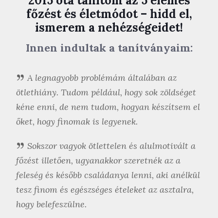
2015 óta tanítom az 5 elemes
főzést és életmódot – hidd el,
ismerem a nehézségeidet!
Innen indultak a tanítványaim:
A legnagyobb problémám általában az
ötlethiány. Tudom például, hogy sok zöldséget
kéne enni, de nem tudom, hogyan készítsem el
őket, hogy finomak is legyenek.
Sokszor vagyok ötlettelen és alulmotivált a
főzést illetően, ugyanakkor szeretnék az a
feleség és később családanya lenni, aki anélkül
tesz finom és egészséges ételeket az asztalra,
hogy belefeszülne.