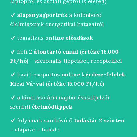
laptopról és asztali gépről is eléred)
alapanyagportrék
a különböző
élelmiszerek energetikai hatásairól
tematikus
online előadások
heti 2
útontartó email (értéke 16.000
Ft/hó)
– szezonális tippekkel, receptekkel
havi 1 csoportos
online kérdezz-felelek
Kicsi Vú-val (értéke 15.000 Ft/hó)
a kínai szoláris naptár évszakjelzői
szerinti
életmódtippek
folyamatosan bővülő
tudástár 2 szinten
– alapozó – haladó