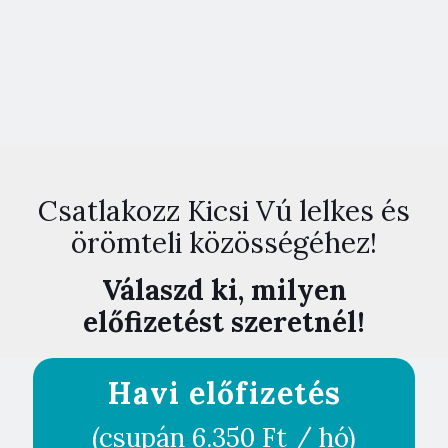
Csatlakozz Kicsi Vú lelkes és
örömteli közösségéhez!
Válaszd ki, milyen
előfizetést szeretnél!
Havi előfizetés
(csupán 6.350 Ft / hó)