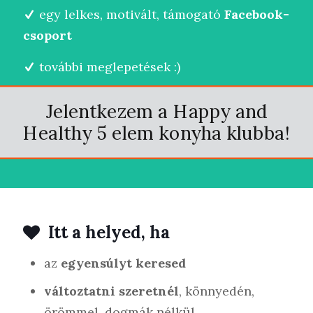
egy lelkes, motivált, támogató
Facebook-
csoport
további meglepetések :)
Jelentkezem a Happy and
Healthy 5 elem konyha klubba!
Itt a helyed, ha
az
egyensúlyt keresed
változtatni szeretnél
, könnyedén,
örömmel, dogmák nélkül