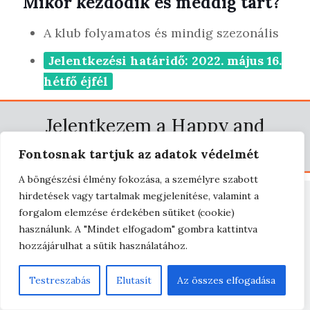
Mikor kezdődik és meddig tart?
A klub folyamatos és mindig szezonális
Jelentkezési határidő: 2022. május 16.
hétfő éjfél
Jelentkezem a Happy and
Healthy 5 elem konyha klubba!
Fontosnak tartjuk az adatok védelmét
A böngészési élmény fokozása, a személyre szabott
hirdetések vagy tartalmak megjelenítése, valamint a
forgalom elemzése érdekében sütiket (cookie)
Gyakori kérdések
használunk. A "Mindet elfogadom" gombra kattintva
hozzájárulhat a sütik használatához.
Testreszabás
Elutasít
Az összes elfogadása
1
Ez egy összefüggő egy éves