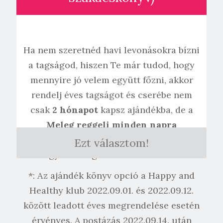
Ha nem szeretnéd havi levonásokra bízni
a tagságod, hiszen Te már tudod, hogy
mennyire jó velem együtt főzni, akkor
rendelj éves tagságot és cserébe nem
csak
2 hónapot
kapsz ajándékba, de a
Meleg reggeli minden napra
szakácskönyvemet
is ingyenes
Ezt választom!
magyarországi házhozszállítással!*
*: Az ajándék könyv opció a Happy and
Healthy klub 2022.09.01. és 2022.09.12.
között leadott éves megrendelése esetén
érvényes. A postázás 2022.09.14. után