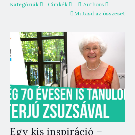
Kategóriák
Címkék
Authors
Mutasd az összeset
Egy kis inspiráció –