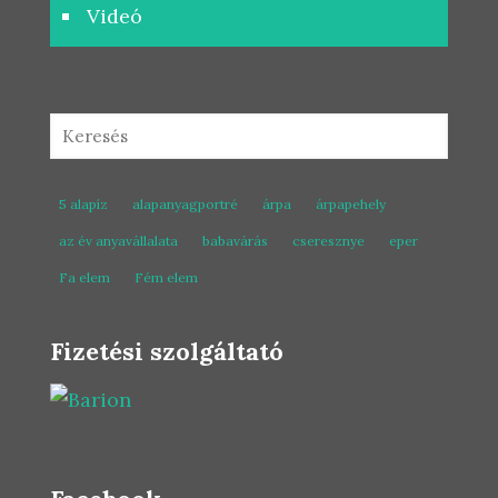
Videó
5 alapíz
alapanyagportré
árpa
árpapehely
az év anyavállalata
babavárás
cseresznye
eper
Fa elem
Fém elem
Fizetési szolgáltató