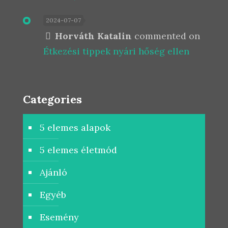
2024-07-07
Horváth Katalin
commented on
Étkezési tippek nyári hőség ellen
Categories
5 elemes alapok
5 elemes életmód
Ajánló
Egyéb
Esemény