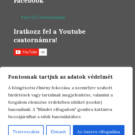
Facebook
Kicsi Vú 5 elem konyhája
Iratkozz fel a Youtube
csatornámra!
Fontosnak tartjuk az adatok védelmét
A böngészési élmény fokozása, a személyre szabott
hirdetések vagy tartalmak megjelenítése, valamint a
forgalom elemzése érdekében sütiket (cookie)
© 2021 Farkas Viktória. Minden jog
használunk. A "Mindet elfogadom" gombra kattintva
fenntartva! |
Általános szerződési
hozzájárulhat a sütik használatához.
feltételek
|
Jogi nyilatkozat
Testreszabás
Elutasít
Az összes elfogadása