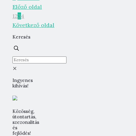
Előző oldal
1
2
3
4
Következő oldal
Keresés
✕
Ingyenes
kihívás!
Közösség,
útontartás,
szezonalitás
és
fejlődés!