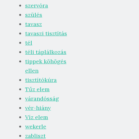
szervóra
szülés
tavasz
tavaszi tisztítás
tél
téli táplálkozás
tippek köhögés
ellen
tisztítókúra
Tűz elem
várandósság
vér-hiány
Víz elem
wekerle
zabliszt