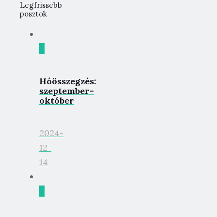
Legfrissebb
posztok
0
Hóösszegzés:
szeptember-
október
2024-
12-
14
0