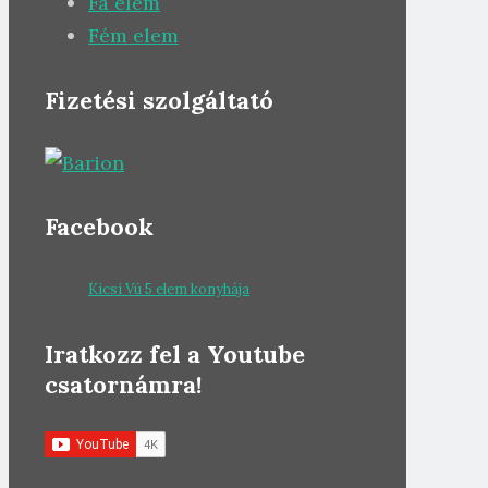
Fa elem
Fém elem
Fizetési szolgáltató
Facebook
Kicsi Vú 5 elem konyhája
Iratkozz fel a Youtube
csatornámra!