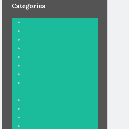
Categories
5 elemes alapok
5 elemes életmód
Ajánló
Egyéb
Esemény
Gabona
Nyári táplálkozás/ Tűz elem
Nyárutó/évszakváltás/Föld
elem
Őszi táplálkozás/ Fém elem
Recept
Reggeli
Sütemény