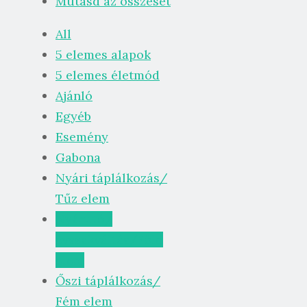
Mutasd az összeset
All
5 elemes alapok
5 elemes életmód
Ajánló
Egyéb
Esemény
Gabona
Nyári táplálkozás/
Tűz elem
Nyárutó/
évszakváltás/Föld
elem
Őszi táplálkozás/
Fém elem