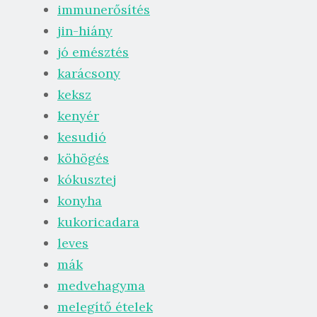
immunerősítés
jin-hiány
jó emésztés
karácsony
keksz
kenyér
kesudió
köhögés
kókusztej
konyha
kukoricadara
leves
mák
medvehagyma
melegítő ételek