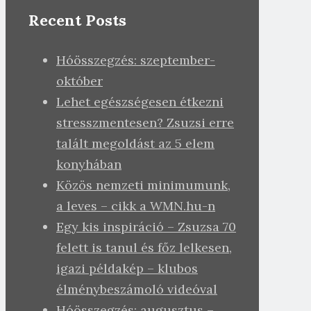
Recent Posts
Hóösszegzés: szeptember-
október
Lehet egészségesen étkezni
stresszmentesen? Zsuzsi erre
talált megoldást az 5 elem
konyhában
Közös nemzeti minimumunk,
a leves – cikk a WMN.hu-n
Egy kis inspiráció – Zsuzsa 70
felett is tanul és főz lelkesen,
igazi példakép – klubos
élménybeszámoló videóval
Hóösszegzés: augusztus –