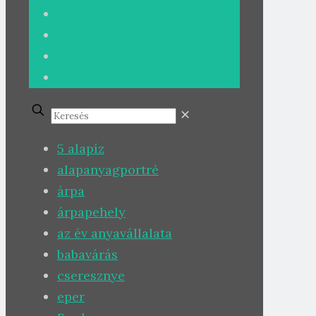
Tavaszi táplálkozás/ Fa elem
Téli táplálkozás/Víz elem
Uzsonna
Videó
✕
5 alapíz
alapanyagportré
árpa
árpapehely
az év anyavállalata
babavárás
cseresznye
eper