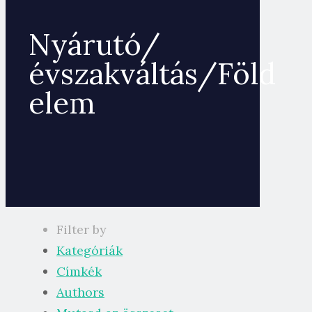
Nyárutó/
évszakváltás/Föld
elem
Filter by
Kategóriák
Címkék
Authors