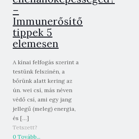
–
Immunerősítő
tippek 5
elemesen
A kínai felfogás szerint a
testünk felszínén, a
bőrünk alatt kering az
ún. wei csí, más néven
védő csí, ami egy jang
jellegű (meleg) energia,
és
[…]
Tetszett?
0
Tovább...