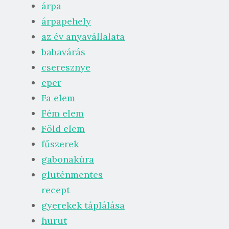
árpa
árpapehely
az év anyavállalata
babavárás
cseresznye
eper
Fa elem
Fém elem
Föld elem
fűszerek
gabonakúra
gluténmentes
recept
gyerekek táplálása
hurut