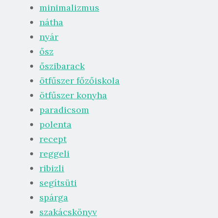
minimalizmus
nátha
nyár
ősz
őszibarack
ötfűszer főzőiskola
ötfűszer konyha
paradicsom
polenta
recept
reggeli
ribizli
segítsüti
spárga
szakácskönyv