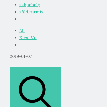
zabpehely
zöld turmix
All
Kicsi Vú
2019-01-07