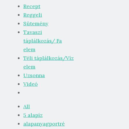
Recept
Reggeli
Sütemény
Tavaszi
táplálkozás/ Fa
elem
Téli táplálkozás/Víz
elem
Uzsonna
Videó
All
5 alapíz
alapanyagportré