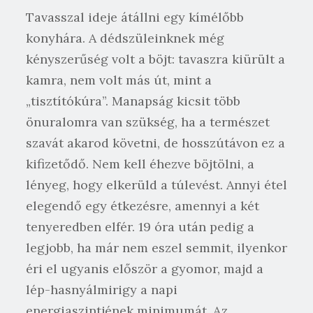
Tavasszal ideje átállni egy kímélőbb
konyhára. A dédszüleinknek még
kényszerűség volt a böjt: tavaszra kiürült a
kamra, nem volt más út, mint a
„tisztítókúra”. Manapság kicsit több
önuralomra van szükség, ha a természet
szavát akarod követni, de hosszútávon ez a
kifizetődő. Nem kell éhezve böjtölni, a
lényeg, hogy elkerüld a túlevést. Annyi étel
elegendő egy étkezésre, amennyi a két
tenyeredben elfér. 19 óra után pedig a
legjobb, ha már nem eszel semmit, ilyenkor
éri el ugyanis először a gyomor, majd a
lép-hasnyálmirigy a napi
energiaszintjének minimumát. Az