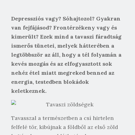
Depressziós vagy? Sóhajtozol? Gyakran
van fejfájásod? Frontérzékeny vagy és
kimerült? Ezek mind a tavaszi fáradtság
ismerős tünetei, melyek hátterében a
legtöbbször az áll, hogy a tél folyamán a
kevés mozgás és az elfogyasztott sok
nehéz étel miatt megreked benned az
energia, testedben blokádok
keletkeznek.
Tavasszal a természetben a csí hirtelen
felfelé tör, kibújnak a földből az első zöld