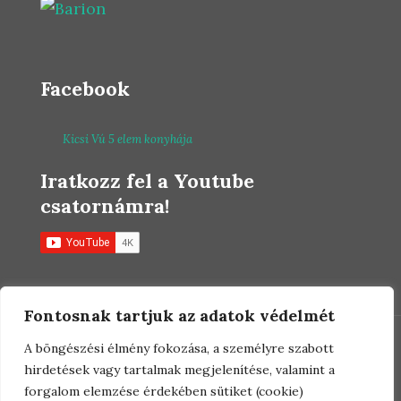
Facebook
Kicsi Vú 5 elem konyhája
Iratkozz fel a Youtube
csatornámra!
Fontosnak tartjuk az adatok védelmét
A böngészési élmény fokozása, a személyre szabott
hirdetések vagy tartalmak megjelenítése, valamint a
forgalom elemzése érdekében sütiket (cookie)
© 2021 Farkas Viktória. Minden jog