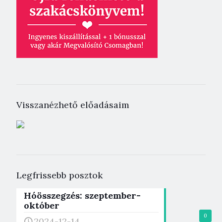
Visszanézhető előadásaim
Legfrissebb posztok
Hóösszegzés: szeptember-
október
0
2024-12-14