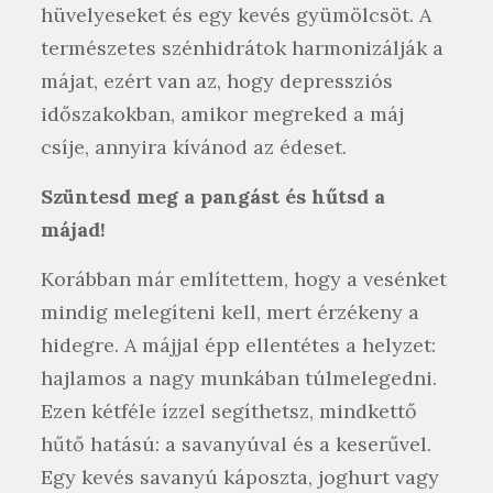
hüvelyeseket és egy kevés gyümölcsöt. A
természetes szénhidrátok harmonizálják a
májat, ezért van az, hogy depressziós
időszakokban, amikor megreked a máj
csíje, annyira kívánod az édeset.
Szüntesd meg a pangást és hűtsd a
májad!
Korábban már említettem, hogy a vesénket
mindig melegíteni kell, mert érzékeny a
hidegre. A májjal épp ellentétes a helyzet:
hajlamos a nagy munkában túlmelegedni.
Ezen kétféle ízzel segíthetsz, mindkettő
hűtő hatású: a savanyúval és a keserűvel.
Egy kevés savanyú káposzta, joghurt vagy