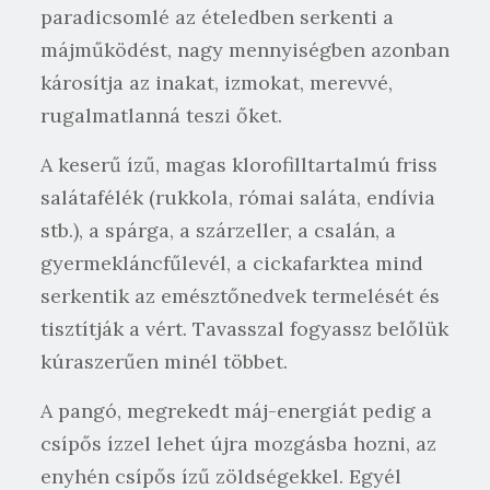
paradicsomlé az ételedben serkenti a
májműködést, nagy mennyiségben azonban
károsítja az inakat, izmokat, merevvé,
rugalmatlanná teszi őket.
A keserű ízű, magas klorofilltartalmú friss
salátafélék (rukkola, római saláta, endívia
stb.), a spárga, a szárzeller, a csalán, a
gyermekláncfűlevél, a cickafarktea mind
serkentik az emésztőnedvek termelését és
tisztítják a vért. Tavasszal fogyassz belőlük
kúraszerűen minél többet.
A pangó, megrekedt máj-energiát pedig a
csípős ízzel lehet újra mozgásba hozni, az
enyhén csípős ízű zöldségekkel. Egyél