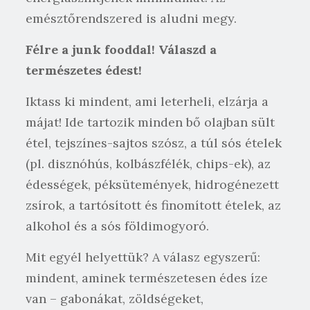
emésztőrendszered is aludni megy.
Félre a junk fooddal! Válaszd a
természetes édest!
Iktass ki mindent, ami leterheli, elzárja a
májat! Ide tartozik minden bő olajban sült
étel, tejszínes-sajtos szósz, a túl sós ételek
(pl. disznóhús, kolbászfélék, chips-ek), az
édességek, péksütemények, hidrogénezett
zsírok, a tartósított és finomított ételek, az
alkohol és a sós földimogyoró.
Mit egyél helyettük? A válasz egyszerű:
mindent, aminek természetesen édes íze
van – gabonákat, zöldségeket,