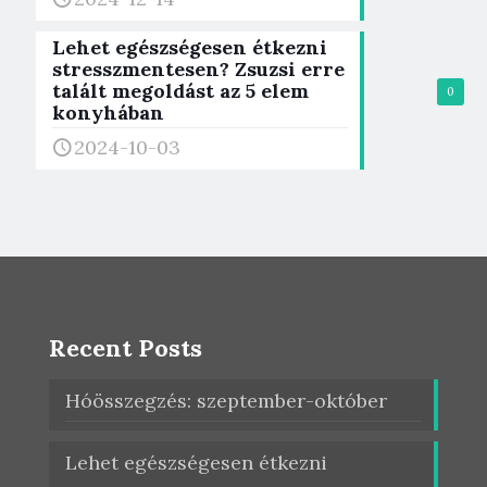
Lehet egészségesen étkezni
stresszmentesen? Zsuzsi erre
talált megoldást az 5 elem
0
konyhában
2024-10-03
Recent Posts
Hóösszegzés: szeptember-október
Lehet egészségesen étkezni