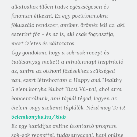
alkatodhoz illően tudsz egészségesen és
finoman étkezni. Ez egy pozitívumokra
fókuszáló rendszer, amiben örömét leli az, aki
eszerint főz - és az is, aki csak fogyasztja,
mert ízletes és változatos.
Úgy gondolom, hogy a sok-sok recept és
tudásanyag mellett a mindennapi inspiráció
az, amire az otthoni főzésekhez szükséged
van, ezért létrehoztam a Happy and Healthy
5 elem konyha klubot Kicsi Vú-val, ahol arra
koncentrálunk, ami táplál téged, legyen az
élelem vagy szellemi táplálék. Nézd meg Te is!
5elemkonyha.hu/klub
Ez egy havidíjas online útontartó program
sok-sok recepttel, tudásanyaggal, havi online