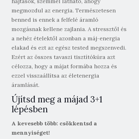
hajtások, szemmel látható, ahogy
megmozdul az energia. Természetesen
benned is ennek a felfelé áramló
mozgásnak kellene zajlania. A stressztől és
a nehéz ételektől azonban a máj-energia
elakad és ezt az egész tested megszenvedi.
Ezért az összes tavaszi tisztítókúra azt
célozza, hogy a májat formába hozza és
ezzel visszaállítsa az életenergia
áramlását.
Újítsd meg a májad 3+1
lépésben
A kevesebb több: csökkentsd a
mennyiséget!