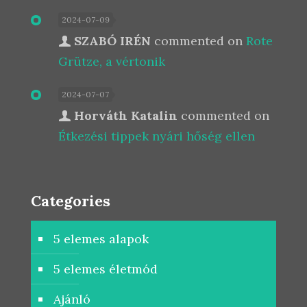
2024-07-09
SZABÓ IRÉN
commented on
Rote
Grütze, a vértonik
2024-07-07
Horváth Katalin
commented on
Étkezési tippek nyári hőség ellen
Categories
5 elemes alapok
5 elemes életmód
Ajánló