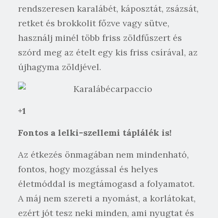
rendszeresen karalábét, káposztát, zsázsát,
retket és brokkolit főzve vagy sütve,
használj minél több friss zöldfűszert és
szórd meg az ételt egy kis friss csírával, az
újhagyma zöldjével.
+1
Fontos a lelki-szellemi táplálék is!
Az étkezés önmagában nem mindenható,
fontos, hogy mozgással és helyes
életmóddal is megtámogasd a folyamatot.
A máj nem szereti a nyomást, a korlátokat,
ezért jót tesz neki minden, ami nyugtat és