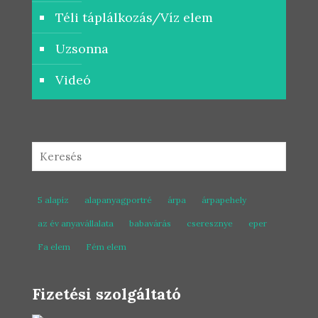
Téli táplálkozás/Víz elem
Uzsonna
Videó
5 alapíz
alapanyagportré
árpa
árpapehely
az év anyavállalata
babavárás
cseresznye
eper
Fa elem
Fém elem
Fizetési szolgáltató